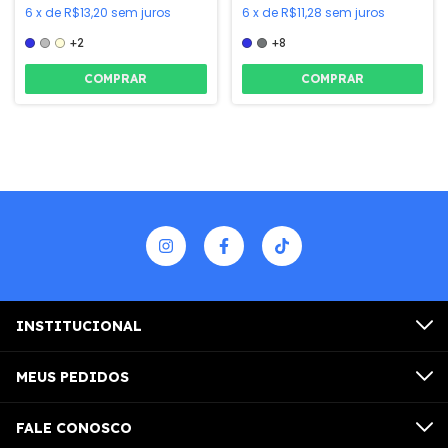
6
x
de
R$13,20
sem juros
6
x
de
R$11,28
sem juros
+2
+8
COMPRAR
COMPRAR
INSTITUCIONAL
MEUS PEDIDOS
FALE CONOSCO